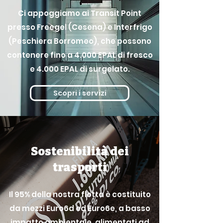
Ci appoggiamo ai Transit Point
presso Freegel (Cesena) e Interfrigo
(Peschiera Borromeo), che possono
contenere fino a 4.000 EPAL di fresco
e 4.000 EPAL di surgelato.
Scopri i servizi
Sostenibilità dei
trasporti
Il 95% della nostra flotta è costituito
da mezzi Euro6d ed Euro6e, a basso
impatto ambientale, alimentati ad