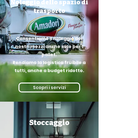
Noleggio dello spazio di
trasporto
Consentiamo il noleggio dei
nostri mezzi anche solo per 1
pallet.
Rendiamo la logistica fruibile a
tutti, anche a budget ridotto.
Scopri i servizi
Stoccaggio