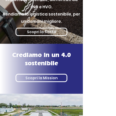
LNG e HVO.
Rendiamo la logistica sostenibile, per
un domani migliore.
Scopri la flotta
Crediamo in un 4.0
sostenibile
Scopri la Mission